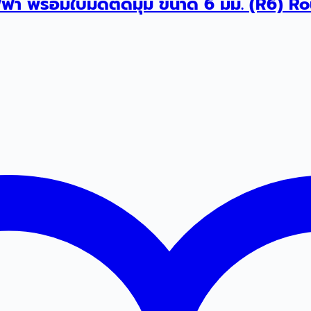
ฟ้า พร้อมใบมีดตัดมุม ขนาด 6 มม. (R6) R