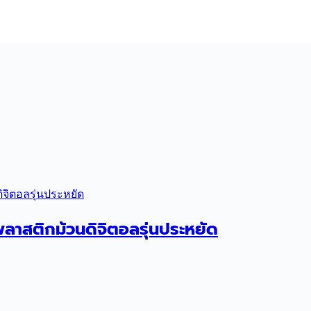
สติกม้วนดิจิตอลรุ่นประหยัด